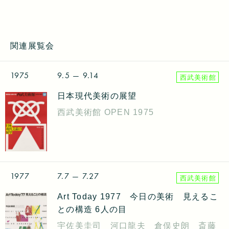
関連展覧会
1975
9.5
— 9.14
西武美術館
日本現代美術の展望
西武美術館 OPEN 1975
1977
7.7
— 7.27
西武美術館
Art Today 1977 今日の美術 見えるこ
との構造 6人の目
宇佐美圭司 河口龍夫 倉俣史朗 斎藤