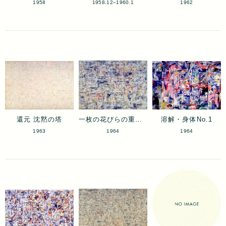
1958
1958.12–1960.1
1962
還元 沈黙の塔
一枚の花びらの重さに No.4
溶解・身体No.1
1963
1964
1964