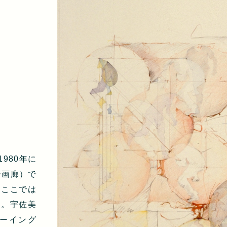
980年に
子画廊）で
、ここでは
す。宇佐美
ローイング