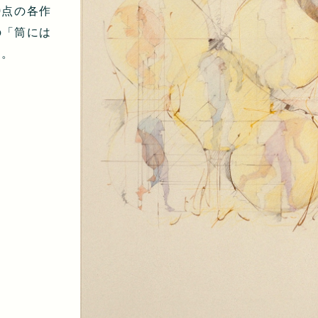
0点の各作
の「筒には
す。