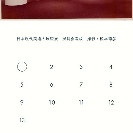
日本現代美術の展望展 菅井汲《フェスティバル・マウンテン》
日本現代美術の展望展 西武百貨店池袋店屋上看板 撮影：松本
日本現代美術の展望展 桑山忠明《Metalic Yellow and Blue》
日本現代美術の展望展 横尾忠則《SHAMBALA》(1974) 展示
日本現代美術の展望展 清水九兵衛《AFFINITY J.》（1975)
日本現代美術の展望展 荒川修作《窓辺にて》(1968) 展示風
日本現代美術の展望展 中西夏之《山頂の石蹴りNo.3》
日本現代美術の展望展 展覧会看板 撮影：松本徳彦
日本現代美術の展望展 展示風景 撮影：松本徳彦
日本現代美術の展望展 展示風景 撮影：松本徳彦
日本現代美術の展望展 展示風景 撮影：松本徳彦
日本現代美術の展望展 展示風景 撮影：松本徳彦
西武美術館 ART VIVANT 撮影：松本徳彦
(1970)、《山頂の石蹴りNo.4》(1970)、《山頂の石蹴りNo.10》
(1974) 展示風景 撮影：松本徳彦
(1975) 展示風景 撮影：松本徳彦
展示風景 撮影：松本徳彦
風景 撮影：松本徳彦
景 撮影：松本徳彦
徳彦
(1975) 展示風景 撮影：松本徳彦
1
2
3
4
5
6
7
8
9
10
11
12
13