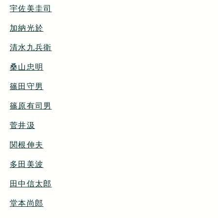
宇佐美圭司
加納光於
清水九兵衛
桑山忠明
篠田守男
篠原有司男
菅井汲
関根伸夫
多田美波
田中信太郎
堂本尚郎