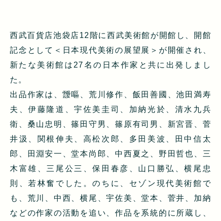
西武百貨店池袋店12階に西武美術館が開館し、開館
記念として＜日本現代美術の展望展＞が開催され、
新たな美術館は27名の日本作家と共に出発しまし
た。
出品作家は、靉嘔、荒川修作、飯田善國、池田満寿
夫、伊藤隆道、宇佐美圭司、加納光於、清水九兵
衛、桑山忠明、篠田守男、篠原有司男、新宮晋、菅
井汲、関根伸夫、高松次郎、多田美波、田中信太
郎、田淵安一、堂本尚郎、中西夏之、野田哲也、三
木富雄、三尾公三、保田春彦、山口勝弘、横尾忠
則、若林奮でした。のちに、セゾン現代美術館で
も、荒川、中西、横尾、宇佐美、堂本、菅井、加納
などの作家の活動を追い、作品を系統的に所蔵し、