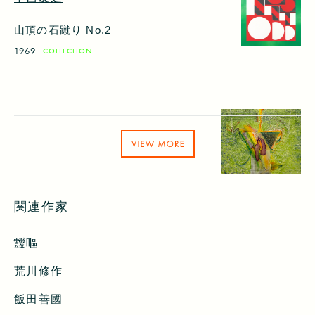
山頂の石蹴り No.2
1969
COLLECTION
関連作家
靉嘔
荒川修作
飯田善國