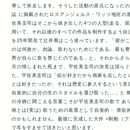
導して疾走します。そうした活動の原点になったのは
誌 に掲載されたロスアンジェルス・ワッツ地区の
佐美圭司はそこから抜き出した4つの人型(走る、屈
用いて、それ以後のすべての作品を制作するよう自
を25年間見て辻井喬はこう述べています。「彼がこ
のは何故か。勿論、歌わないためにである。最も豊
男が自らに歌を禁じたのである」と。それからさらに
月の惜しまれた死まで、宇佐美圭司の決意は揺らぐ
た。宇佐美圭司は「絵が好きだから画家を志したと
とは好きだったが、それは歴史に参入するという意
自覚的に自分の生のスタイルを選び取った…」と 
の冷静に聞こえる言葉こそが宇佐美圭司の歌で あ
画とは(実は) 歌うための装置として自覚的・ 禁
のかもしれません。最後に完成した大作 <制動（ブ
で耳をすませて頂きたいと思います。