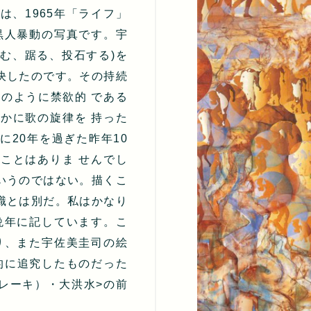
、1965年「ライフ」
黒人暴動の写真です。宇
む、踞る、投石する)を
決したのです。その持続
のように禁欲的 である
かに歌の旋律を 持った
20年を過ぎた昨年10
ことはありま せんでし
いうのではない。描くこ
識とは別だ。私はかなり
晩年に記しています。こ
り、また宇佐美圭司の絵
欲的に追究したものだった
レーキ）・大洪水>の前