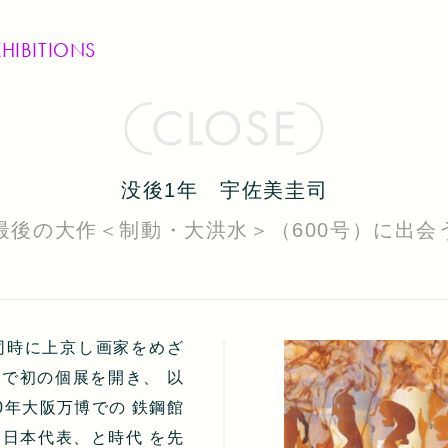
XHIBITIONS
没後1年 宇佐美圭司
最後の大作＜制動・大洪水＞（600号）に出会
同時に上京し画家をめざ
で初の個展を開き、 以
0年大阪万博での 鉄鋼館
レ日本代表、と時代 を先