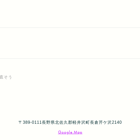
直そう
〒389-0111長野県北佐久郡軽井沢町長倉芹ケ沢2140
Google Map