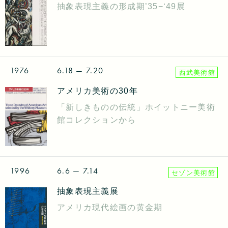
抽象表現主義の形成期’35−‘49展
1976
6.18
— 7.20
西武美術館
アメリカ美術の30年
「新しきものの伝統」ホイットニー美術
館コレクションから
1996
6.6
— 7.14
セゾン美術館
抽象表現主義展
アメリカ現代絵画の黄金期