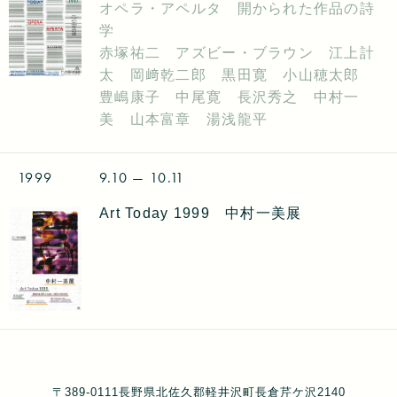
オペラ・アペルタ 開かられた作品の詩
学
赤塚祐二 アズビー・ブラウン 江上計
太 岡﨑乾二郎 黒田寛 小山穂太郎
豊嶋康子 中尾寛 長沢秀之 中村一
美 山本富章 湯浅龍平
1999
9.10
— 10.11
Art Today 1999 中村一美展
〒389-0111長野県北佐久郡軽井沢町長倉芹ケ沢2140