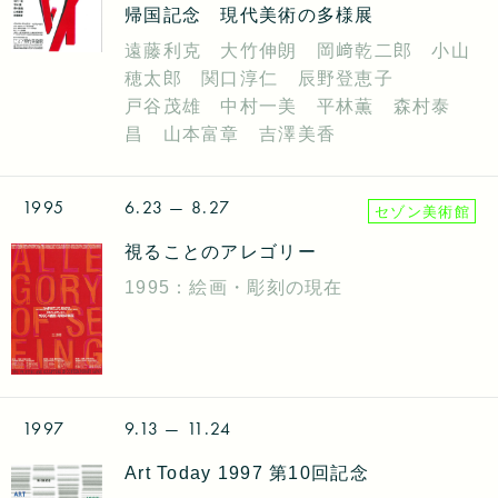
帰国記念 現代美術の多様展
遠藤利克 大竹伸朗 岡﨑乾二郎 小山
穂太郎 関口淳仁 辰野登恵子
戸谷茂雄 中村一美 平林薫 森村泰
昌 山本富章 吉澤美香
1995
6.23
— 8.27
セゾン美術館
視ることのアレゴリー
1995：絵画・彫刻の現在
1997
9.13
— 11.24
Art Today 1997 第10回記念