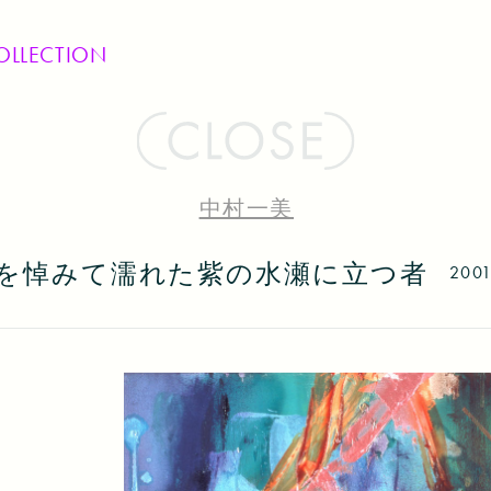
OLLECTION
中村一美
を悼みて濡れた紫の水瀬に立つ者
200