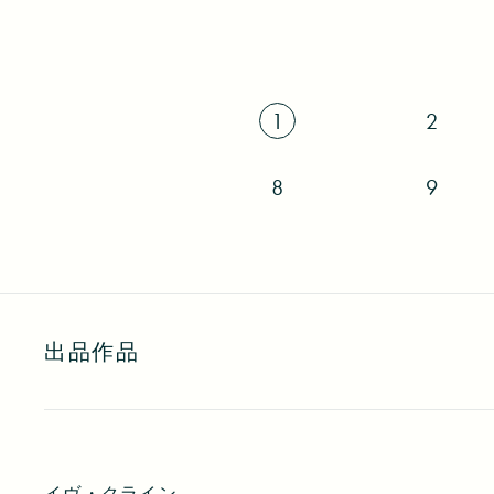
イヴ・クライン展 レセプション イ
イヴ・クライン展 レ
1
2
8
9
出品作品
イヴ・クライン