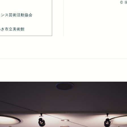
© I
ランス芸術活動協会
わき市立美術館