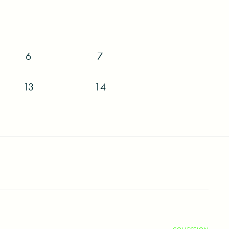
ニエル・モケイ（左） 撮影：松本徳彦
中央） 撮影：松本徳彦
6
7
13
14