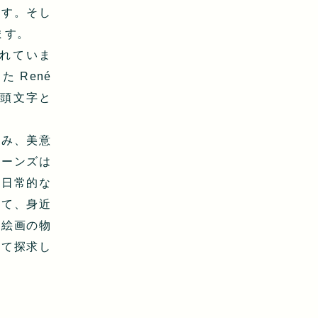
ます。そし
ます。
れていま
 René
 の頭文字と
込み、美意
ョーンズは
を日常的な
して、身近
、絵画の物
いて探求し