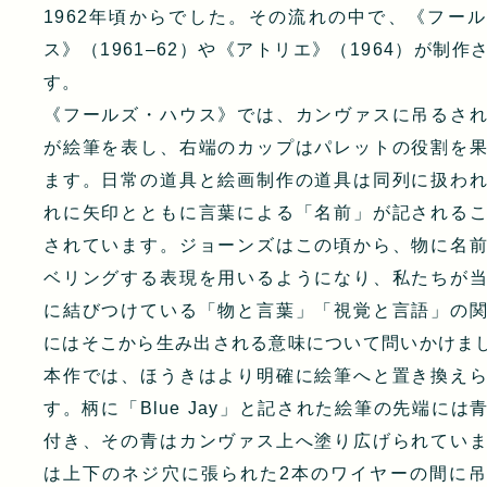
1962年頃からでした。その流れの中で、《フー
ス》（1961–62）や《アトリエ》（1964）が制作
す。
《フールズ・ハウス》では、カンヴァスに吊るさ
が絵筆を表し、右端のカップはパレットの役割を
ます。日常の道具と絵画制作の道具は同列に扱わ
れに矢印とともに言葉による「名前」が記される
されています。ジョーンズはこの頃から、物に名
ベリングする表現を用いるようになり、私たちが
に結びつけている「物と言葉」「視覚と言語」の
にはそこから生み出される意味について問いかけま
本作では、ほうきはより明確に絵筆へと置き換え
す。柄に「Blue Jay」と記された絵筆の先端には
付き、その青はカンヴァス上へ塗り広げられてい
は上下のネジ穴に張られた2本のワイヤーの間に