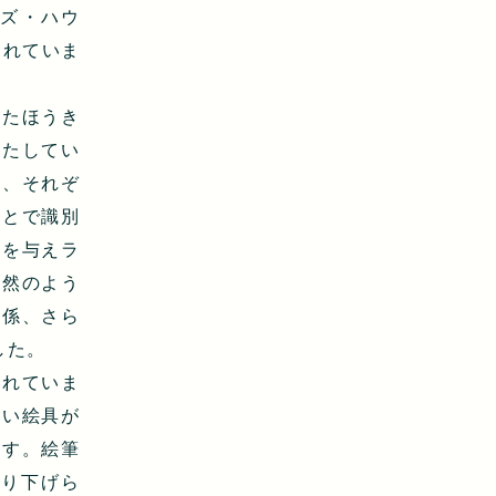
ルズ・ハウ
されていま
れたほうき
果たしてい
れ、それぞ
ことで識別
前を与えラ
当然のよう
関係、さら
した。
られていま
青い絵具が
ます。絵筆
吊り下げら