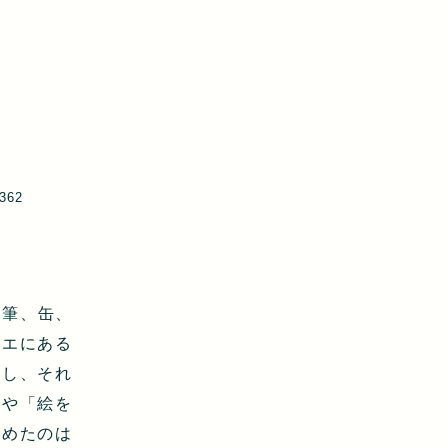
6362
に筆、缶、
リエにある
かし、それ
」や「絵を
始めたのは