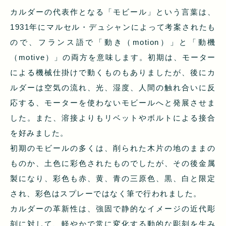
カルダーの代表作となる「モビール」という言葉は、
1931年にマルセル・デュシャンによって考案されたも
ので、フランス語で「動き（motion）」と「動機
（motive）」の両方を意味します。初期は、モーター
による機械仕掛けで動くものもありましたが、後にカ
ルダーは空気の流れ、光、湿度、人間の触れ合いに反
応する、モーターを使わないモビールへと発展させま
した。また、溶接よりもリベットやボルトによる接合
を好みました。
初期のモビールの多くは、削られた木片の地のままの
ものか、土色に彩色されたものでしたが、その後金属
製になり、彩色も赤、黄、青の三原色、黒、白と限定
され、彩色はスプレーではなく筆で行われました。
カルダーの革新性は、強固で静的なイメージの近代彫
刻に対して、軽やかで常に変化する動的な彫刻を生み