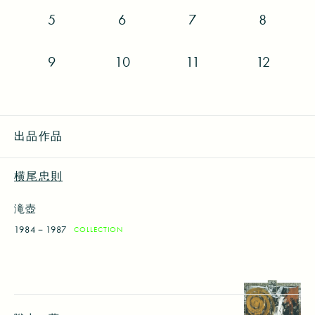
5
6
7
8
9
10
11
12
出品作品
横尾忠則
滝壺
1984－1987
COLLECTION