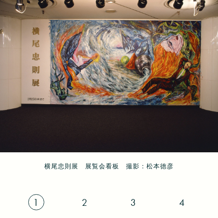
横尾忠則展 《戦士の夢》（1986) （中央）展示風景 撮影：松
横尾忠則展 《滝壺》（1984–1987) （中央）展示風景 撮影：
横尾忠則展 展覧会看板 撮影：松本徳彦
横尾忠則展 展示風景 撮影：松本徳彦
横尾忠則展 展示風景 撮影：松本徳彦
横尾忠則展 展示風景 撮影：松本徳彦
横尾忠則展 展示風景 撮影：松本徳彦
横尾忠則展 展示風景 撮影：松本徳彦
横尾忠則展 展示風景 撮影：松本徳彦
横尾忠則展 展示風景 撮影：松本徳彦
横尾忠則展 展示風景 撮影：松本徳彦
横尾忠則展 展示風景 撮影：松本徳彦
松本徳彦
本徳彦
1
2
3
4