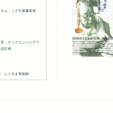
イサム・ノグチ庭園美術
東芝、テックエンジニアリ
良品計画
館、ふくやま美術館