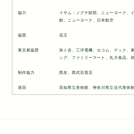
協力
イサム・ノグチ財団、ニューヨーク、
館、ニューヨーク、日本航空
協賛
花王
東京展協賛
加ト吉、三洋電機、セコム、テック、
ング、ファミリーマート、丸大食品、
制作協力
西友、西武百貨店
巡回
高知県立美術館、神奈川県立近代美術