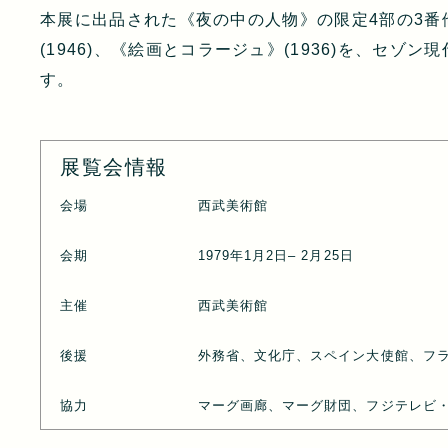
本展に出品された《夜の中の人物》の限定4部の3番
(1946)、《絵画とコラージュ》(1936)を、セゾ
す。
展覧会情報
会場
西武美術館
会期
1979年1月2日– 2月25日
主催
西武美術館
後援
外務省、文化庁、スペイン大使館、フ
協力
マーグ画廊、マーグ財団、フジテレビ