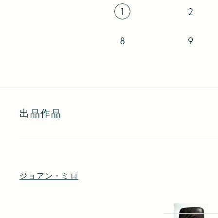
1
2
8
9
出品作品
ジョアン・ミロ