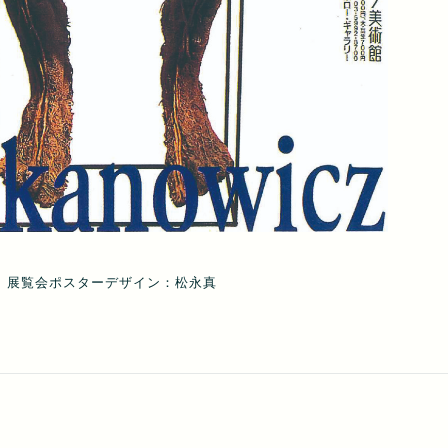
展覧会ポスターデザイン：松永真