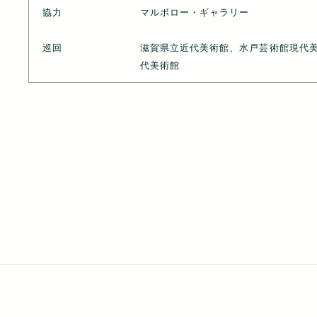
協力
マルボロー・ギャラリー
巡回
滋賀県立近代美術館、水戸芸術館現代
代美術館