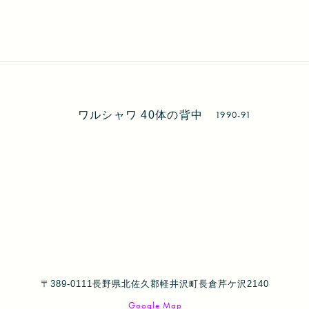
ワルシャワ 40体の背中
1990-91
〒389-0111長野県北佐久郡軽井沢町長倉芹ケ沢2140
Google Map