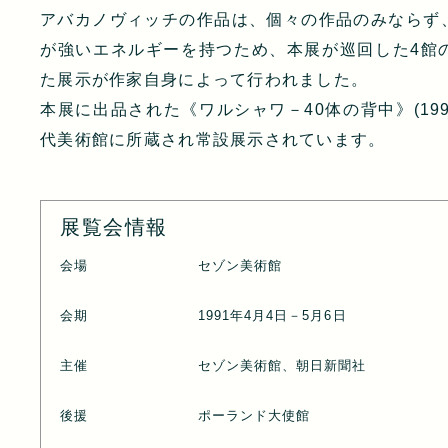
アバカノヴィッチの作品は、個々の作品のみならず
が強いエネルギーを持つため、本展が巡回した4館
た展示が作家自身によって行われました。
本展に出品された《ワルシャワ－40体の背中》(199
代美術館に所蔵され常設展示されています。
展覧会情報
会場
セゾン美術館
会期
1991年4月4日－5月6日
主催
セゾン美術館、朝日新聞社
後援
ポーランド大使館