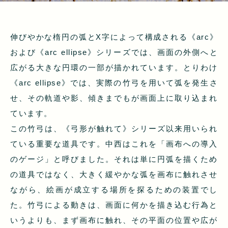
伸びやかな楕円の弧とX字によって構成される《arc》
および《arc ellipse》シリーズでは、画面の外側へと
広がる大きな円環の一部が描かれています。とりわけ
《arc ellipse》では、実際の竹弓を用いて弧を発生さ
せ、その軌道や影、傾きまでもが画面上に取り込まれ
ています。
この竹弓は、《弓形が触れて》シリーズ以来用いられ
ている重要な道具です。中西はこれを「画布への導入
のゲージ」と呼びました。それは単に円弧を描くため
の道具ではなく、大きく緩やかな弧を画布に触れさせ
ながら、絵画が成立する場所を探るための装置でし
た。竹弓による動きは、画面に何かを描き込む行為と
いうよりも、まず画布に触れ、その平面の位置や広が