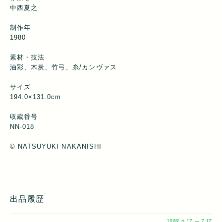
中西夏之
制作年
1980
素材・技法
油彩、木炭、竹弓、糸/カンヴァス
サイズ
194.0×131.0cm
収蔵番号
NN-018
©︎ NATSUYUKI NAKANISHI
出品履歴
1989
6.17 — 7.17