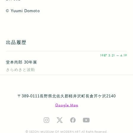
©︎ Yuumi Domoto
出品履歴
1987
3.21 — 4.19
堂本尚郎 30年展
きらめきと波動
〒389-0111長野県北佐久郡軽井沢町長倉芹ケ沢2140
Google Map
© SEZON MUSEUM OF MODERN ART All Rights Reserved.