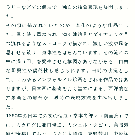
ラリーなどでの個展で、独自の抽象表現を展開しまし
た。
その頃に描かれていたのが、本作のような作品でし
た。厚く塗り重ねられ、滴る油絵具とダイナミック且
つ流れるようなストロークで描かれ、激しい波や風を
思わせる畝り、身体性をはらんでいます。その流れの
中に渦（円）を発生させた構図がありながらも、自由
な即興性や偶然性も感じられます。当時の状況とし
て、いわゆるアンフォルメル絵画とされる作品ではあ
りますが、日本画に基礎をおく堂本による、西洋的な
抽象画との融合が、独特の表現方法を生み出しまし
た。
1960年の日本での初の個展＜堂本尚郎＞（南画廊）で
は、カタログに瀧口修造、ミシェル・タピエ、高階秀
爾が寄稿しており、さらに大岡信、東野芳明、中原祐