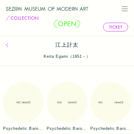
COLLECTION
江上計太
コレクション一覧へ戻る
Keita Egami（1951－）
Psychedelic Baroquism No.18
Psychedelic Baroquism No.19
Psychedelic Baroquism No.20