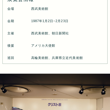
会場
西武美術館
会期
1987年1月2日−2月23日
主催
西武美術館、朝日新聞社
後援
アメリカ大使館
巡回
高輪美術館、兵庫県立近代美術館