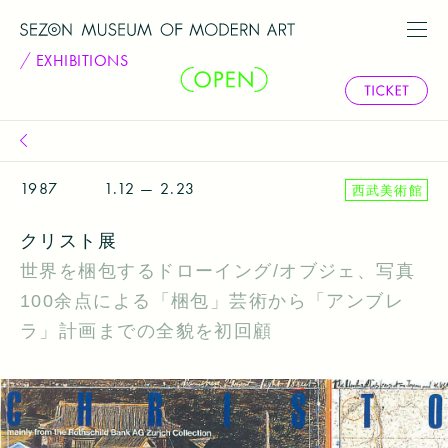
EXHIBITIONS
1987
1.12 — 2.23
西武美術館
クリスト展
世界を梱包するドローイング/オブジェ、写真
100余点による「梱包」芸術から「アンブレ
ラ」計画までの全貌を初回顧