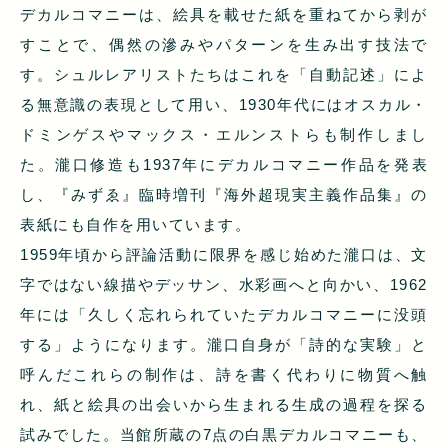
デカルコマニーは、絵具を載せた紙を重ねてから剥が
すことで、偶然の滲みやパターンを生み出す技法で
す。シュルレアリストたちはこれを「自動記述」によ
る無意識の表現として用い、1930年代にはオスカル・
ドミンゲスやマックス・エルンストらも制作しまし
た。瀧口修造も1937年にデカルコマニー作品を発表
し、『みずゑ』臨時増刊『海外超現実主義作品集』の
表紙にも自作を用いています。
1959年頃から評論活動に限界を感じ始めた瀧口は、文
字ではない線描やデッサン、水彩画へと向かい、1962
年には「久しく忘れられていたデカルコマニーに没頭
する」ようになります。瀧口自身が「詩的な実験」と
呼んだこれらの制作は、詩を書く代わりに物質へ触
れ、紙と絵具の出会いから生まれる生成の過程を探る
試みでした。当館所蔵の7点の白黒デカルコマニーも、