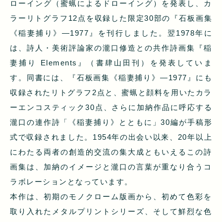
ローイング（蜜蝋によるドローイング）を発表し、カ
ラーリトグラフ12点を収録した限定30部の『石板画集
《稲妻捕り》―1977』を刊行しました。翌1978年に
は、詩人・美術評論家の瀧口修造との共作詩画集『稲
妻捕り Elements』（書肆山田刊）を発表していま
す。同書には、『石板画集《稲妻捕り》―1977』にも
収録されたリトグラフ2点と、蜜蝋と顔料を用いたカラ
ーエンコスティック30点、さらに加納作品に呼応する
瀧口の連作詩「《稲妻捕り》とともに」30編が手稿形
式で収録されました。1954年の出会い以来、20年以上
にわたる両者の創造的交流の集大成ともいえるこの詩
画集は、加納のイメージと瀧口の言葉が重なり合うコ
ラボレーションとなっています。
本作は、初期のモノクローム版画から、初めて色彩を
取り入れたメタルプリントシリーズ、そして鮮烈な色