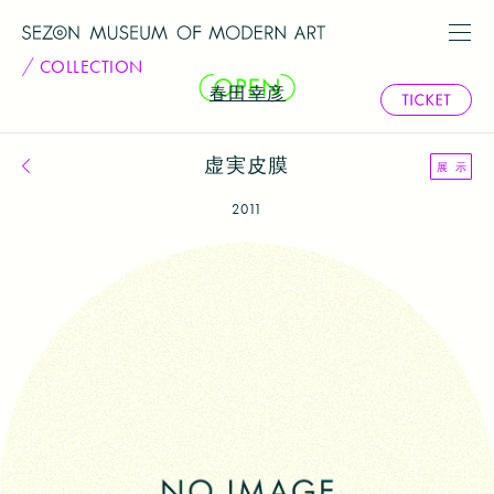
COLLECTION
春田幸彦
虚実皮膜
コレクション一覧へ戻る
展 示
2011