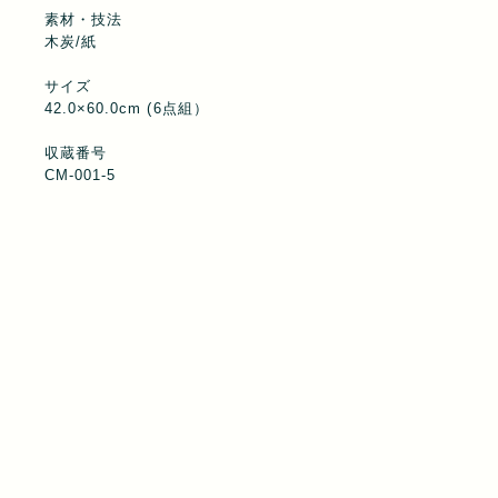
素材・技法
木炭/紙
サイズ
42.0×60.0cm (6点組）
収蔵番号
CM-001-5