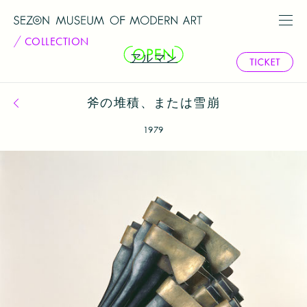
COLLECTION
アルマン
斧の堆積、または雪崩
コレクション一覧へ戻る
1979